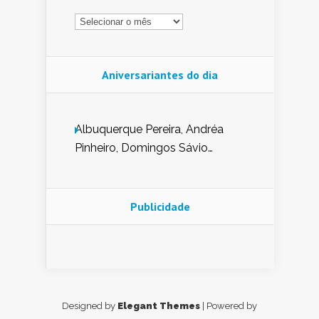
Arquivo
Aniversariantes do dia
Albuquerque Pereira, Andréa
Pinheiro, Domingos Sávio
Mendes, Eduardo Pessoa de
Carvalho, Erika Guerra, Evaldo
Nunes de Sena, Fátima Peixoto,
Publicidade
Glória Pereira, Kátia Mesel,
Marcus Prado, Maria Gorete
Dantas Barreto, Sebastião
Teixeira e Zeca Monteiro.
Designed by
Elegant Themes
| Powered by