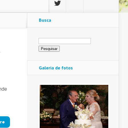
Busca
Pesquisar
por:
a
Galeria de fotos
ande
re