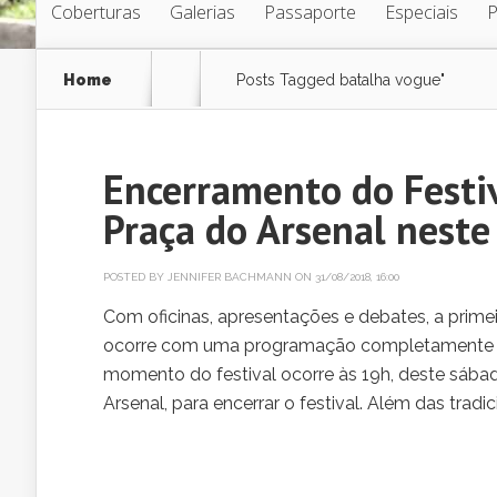
Coberturas
Galerias
Passaporte
Especiais
Home
Posts Tagged
batalha vogue"
Encerramento do Festiv
Praça do Arsenal neste
POSTED BY
JENNIFER BACHMANN
ON 31/08/2018, 16:00
Com oficinas, apresentações e debates, a primei
ocorre com uma programação completamente gra
momento do festival ocorre às 19h, deste sáb
Arsenal, para encerrar o festival. Além das tradi