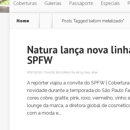
Coberturas
Galerias
Passaporte
Especiais
Home
Posts Tagged
batom metalizado"
Natura lança nova linh
SPFW
POSTED BY
THAYSE BOLDRINI
ON 18/03/2017, 18:00
A repórter viajou a convite do SPFW | Cobertur
novidade durante a temporada do São Paulo Fas
cores cobre, grafite, pink, roxo, vermelho, vinho
lounge da marca, a diretora global de cosmético
com a moda e...