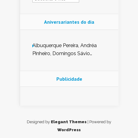
Aniversariantes do dia
Albuquerque Pereira, Andréa
Pinheiro, Domingos Sávio
Mendes, Eduardo Pessoa de
Carvalho, Erika Guerra, Evaldo
Nunes de Sena, Fátima Peixoto,
Publicidade
Glória Pereira, Kátia Mesel,
Marcus Prado, Maria Gorete
Dantas Barreto, Sebastião
Teixeira e Zeca Monteiro.
Designed by
Elegant Themes
| Powered by
WordPress