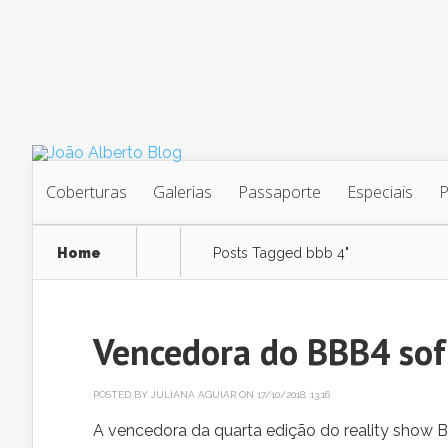
Coberturas
Galerias
Passaporte
Especiais
Home
Posts Tagged
bbb 4"
Vencedora do BBB4 sof
POSTED BY
JULIANA AGUIAR
ON 17/10/2018, 13:16
A vencedora da quarta edição do reality show Bi