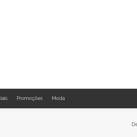
iais
Promoções
Moda
De