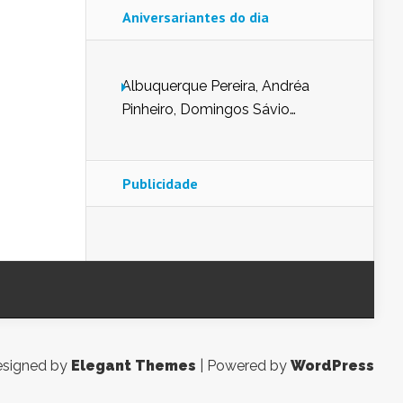
Aniversariantes do dia
Albuquerque Pereira, Andréa
Pinheiro, Domingos Sávio
Mendes, Eduardo Pessoa de
Carvalho, Erika Guerra, Evaldo
Nunes de Sena, Fátima Peixoto,
Publicidade
Glória Pereira, Kátia Mesel,
Marcus Prado, Maria Gorete
Dantas Barreto, Sebastião
Teixeira e Zeca Monteiro.
signed by
Elegant Themes
| Powered by
WordPress