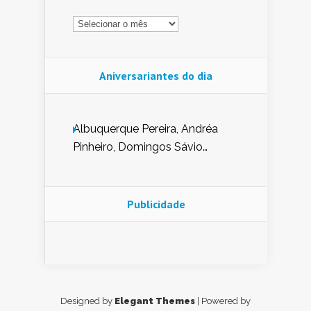
Arquivo
Aniversariantes do dia
Albuquerque Pereira, Andréa
Pinheiro, Domingos Sávio
Mendes, Eduardo Pessoa de
Carvalho, Erika Guerra, Evaldo
Nunes de Sena, Fátima Peixoto,
Publicidade
Glória Pereira, Kátia Mesel,
Marcus Prado, Maria Gorete
Dantas Barreto, Sebastião
Teixeira e Zeca Monteiro.
Designed by
Elegant Themes
| Powered by