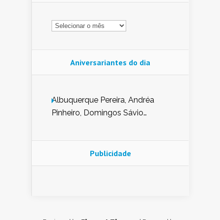
Arquivo
Aniversariantes do dia
Albuquerque Pereira, Andréa
Pinheiro, Domingos Sávio
Mendes, Eduardo Pessoa de
Carvalho, Erika Guerra, Evaldo
Nunes de Sena, Fátima Peixoto,
Publicidade
Glória Pereira, Kátia Mesel,
Marcus Prado, Maria Gorete
Dantas Barreto, Sebastião
Teixeira e Zeca Monteiro.