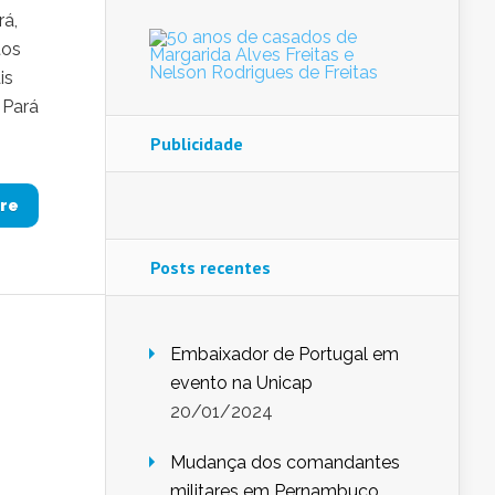
rá,
tos
is
 Pará
Publicidade
re
Posts recentes
Embaixador de Portugal em
evento na Unicap
20/01/2024
Mudança dos comandantes
militares em Pernambuco