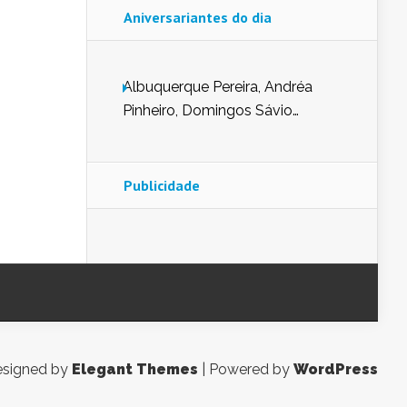
Aniversariantes do dia
Albuquerque Pereira, Andréa
Pinheiro, Domingos Sávio
Mendes, Eduardo Pessoa de
Carvalho, Erika Guerra, Evaldo
Nunes de Sena, Fátima Peixoto,
Publicidade
Glória Pereira, Kátia Mesel,
Marcus Prado, Maria Gorete
Dantas Barreto, Sebastião
Teixeira e Zeca Monteiro.
signed by
Elegant Themes
| Powered by
WordPress