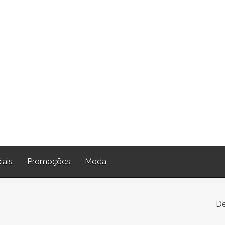
iais
Promoções
Moda
De