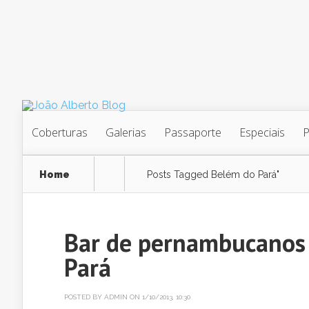
Coberturas
Galerias
Passaporte
Especiais
Home
Posts Tagged
Belém do Pará"
Bar de pernambucanos
Pará
POSTED BY
ADMIN
ON 1/10/2013, 10:30