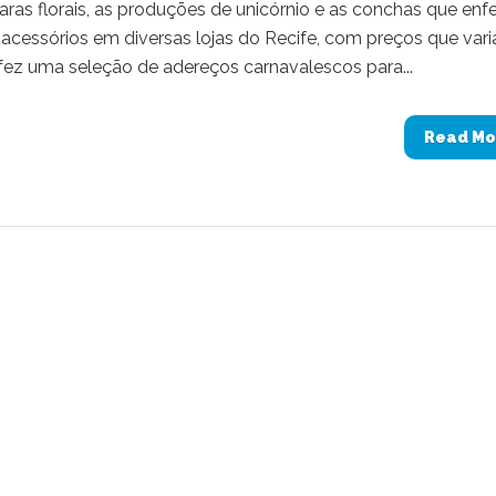
iaras florais, as produções de unicórnio e as conchas que enf
u acessórios em diversas lojas do Recife, com preços que var
a fez uma seleção de adereços carnavalescos para...
Read Mo