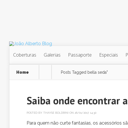
Coberturas
Galerias
Passaporte
Especiais
Home
Posts Tagged
bella seda"
Saiba onde encontrar a
POSTED BY
THAYSE BOLDRINI
ON 26/01/2017, 14:30
Para quem não curte fantasias, os acessórios sã