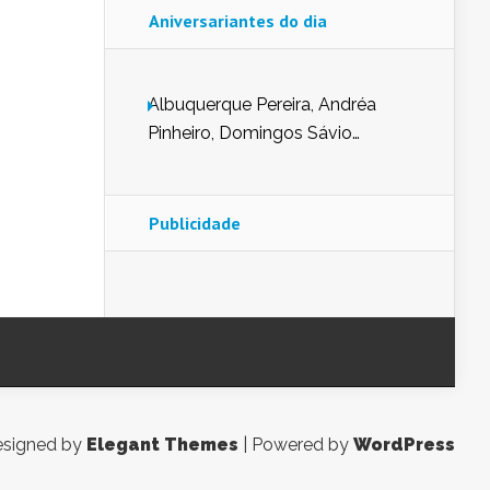
Aniversariantes do dia
Albuquerque Pereira, Andréa
Pinheiro, Domingos Sávio
Mendes, Eduardo Pessoa de
Carvalho, Erika Guerra, Evaldo
Nunes de Sena, Fátima Peixoto,
Publicidade
Glória Pereira, Kátia Mesel,
Marcus Prado, Maria Gorete
Dantas Barreto, Sebastião
Teixeira e Zeca Monteiro.
signed by
Elegant Themes
| Powered by
WordPress