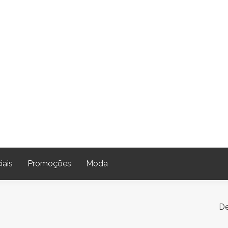
iais
Promoções
Moda
De