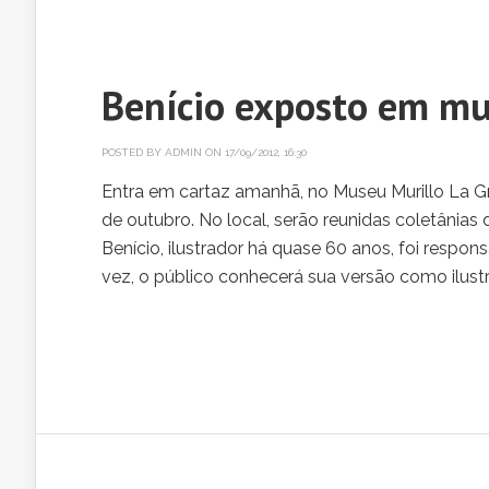
Benício exposto em mu
POSTED BY
ADMIN
ON 17/09/2012, 16:30
Entra em cartaz amanhã, no Museu Murillo La Gr
de outubro. No local, serão reunidas coletânias 
Benício, ilustrador há quase 60 anos, foi respons
vez, o público conhecerá sua versão como ilustra