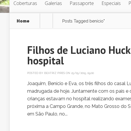
Coberturas
Galerias
Passaporte
Especiais
Home
Posts Tagged
benício"
Filhos de Luciano Huck
hospital
POSTED BY
BEATRIZ PIRES
ON 25/05/2015, 09:00
Joaquim, Benício e Eva, os três filhos do casal 
madrugada de hoje. Juntamente com os pais e d
crianças estavam no hospital realizando exame
próxima a Campo Grande, no Mato Grosso do Sul. A
em São Paulo, no...