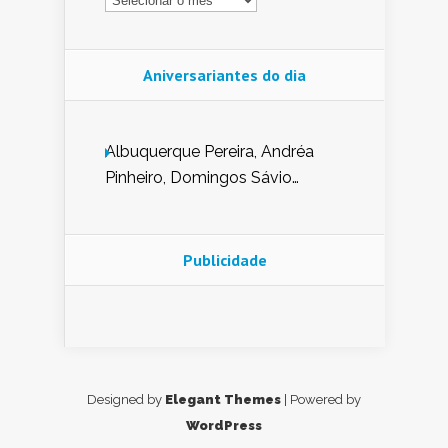
Aniversariantes do dia
Albuquerque Pereira, Andréa
Pinheiro, Domingos Sávio
Mendes, Eduardo Pessoa de
Carvalho, Erika Guerra, Evaldo
Nunes de Sena, Fátima Peixoto,
Publicidade
Glória Pereira, Kátia Mesel,
Marcus Prado, Maria Gorete
Dantas Barreto, Sebastião
Teixeira e Zeca Monteiro.
Designed by
Elegant Themes
| Powered by
WordPress