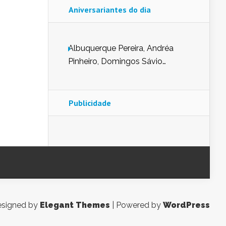
Aniversariantes do dia
Albuquerque Pereira, Andréa
Pinheiro, Domingos Sávio
Mendes, Eduardo Pessoa de
Carvalho, Erika Guerra, Evaldo
Nunes de Sena, Fátima Peixoto,
Publicidade
Glória Pereira, Kátia Mesel,
Marcus Prado, Maria Gorete
Dantas Barreto, Sebastião
Teixeira e Zeca Monteiro.
signed by
Elegant Themes
| Powered by
WordPress