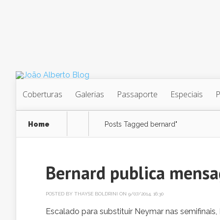
Coberturas
Galerias
Passaporte
Especiais
Home
Posts Tagged
bernard"
Bernard publica mensa
POSTED BY
THAYSE BOLDRINI
ON 9/07/2014, 16:30
Escalado para substituir Neymar nas semifinais