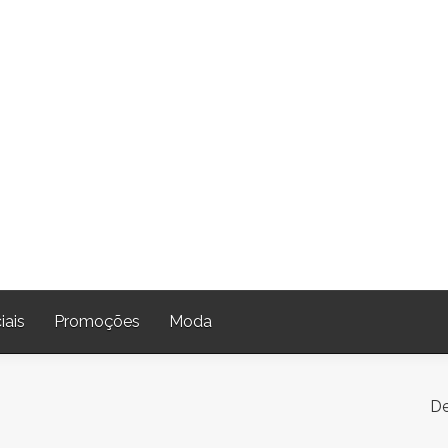
iais
Promoções
Moda
De