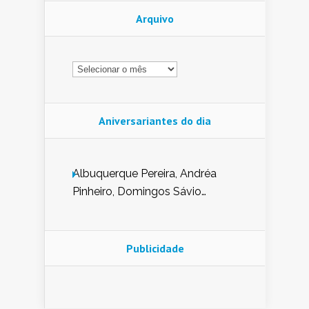
Arquivo
Arquivo
Aniversariantes do dia
Albuquerque Pereira, Andréa
Pinheiro, Domingos Sávio
Mendes, Eduardo Pessoa de
Carvalho, Erika Guerra, Evaldo
Nunes de Sena, Fátima Peixoto,
Publicidade
Glória Pereira, Kátia Mesel,
Marcus Prado, Maria Gorete
Dantas Barreto, Sebastião