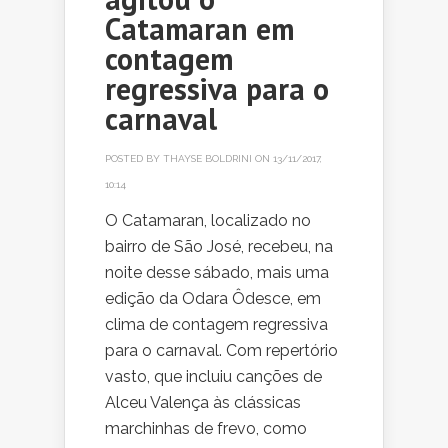
Catamaran em
contagem
regressiva para o
carnaval
POSTED BY
THAYSE BOLDRINI
ON 13/11/2017,
10:14
O Catamaran, localizado no
bairro de São José, recebeu, na
noite desse sábado, mais uma
edição da Odara Ôdesce, em
clima de contagem regressiva
para o carnaval. Com repertório
vasto, que incluiu canções de
Alceu Valença às clássicas
marchinhas de frevo, como