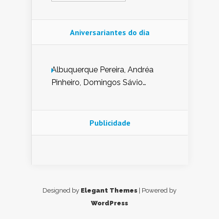
Aniversariantes do dia
Albuquerque Pereira, Andréa
Pinheiro, Domingos Sávio
Mendes, Eduardo Pessoa de
Carvalho, Erika Guerra, Evaldo
Nunes de Sena, Fátima Peixoto,
Publicidade
Glória Pereira, Kátia Mesel,
Marcus Prado, Maria Gorete
Dantas Barreto, Sebastião
Teixeira e Zeca Monteiro.
Designed by
Elegant Themes
| Powered by
WordPress