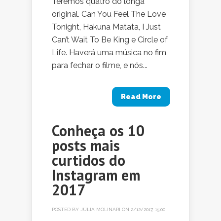
Teremos quatro do longa
original. Can You Feel The Love
Tonight, Hakuna Matata, I Just
Can’t Wait To Be King e Circle of
Life. Haverá uma música no fim
para fechar o filme, e nós...
Read More
Conheça os 10
posts mais
curtidos do
Instagram em
2017
POSTED BY
JÚLIA MOLINARI
ON 2/12/2017, 15:00