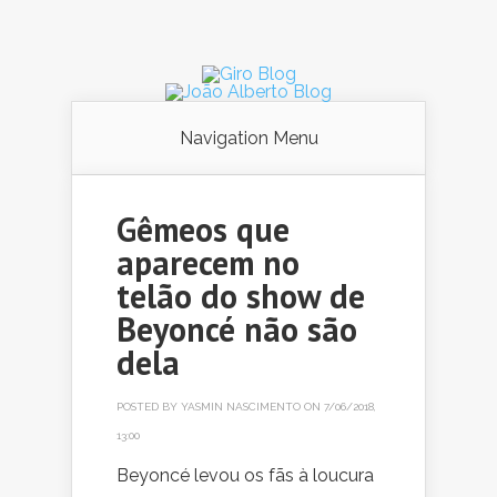
Navigation Menu
Gêmeos que
aparecem no
telão do show de
Beyoncé não são
dela
POSTED BY
YASMIN NASCIMENTO
ON 7/06/2018,
13:00
Beyoncé levou os fãs à loucura