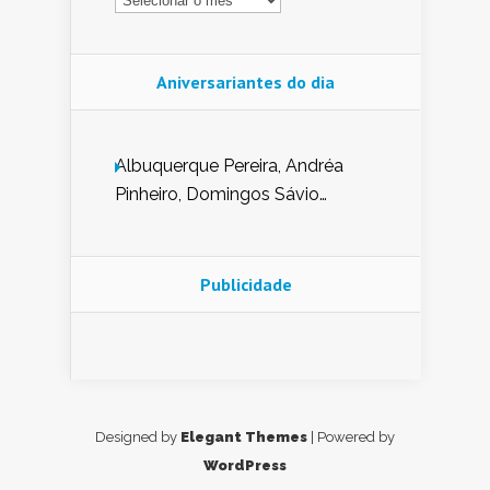
Aniversariantes do dia
Albuquerque Pereira, Andréa
Pinheiro, Domingos Sávio
Mendes, Eduardo Pessoa de
Carvalho, Erika Guerra, Evaldo
Nunes de Sena, Fátima Peixoto,
Publicidade
Glória Pereira, Kátia Mesel,
Marcus Prado, Maria Gorete
Dantas Barreto, Sebastião
Teixeira e Zeca Monteiro.
Designed by
Elegant Themes
| Powered by
WordPress