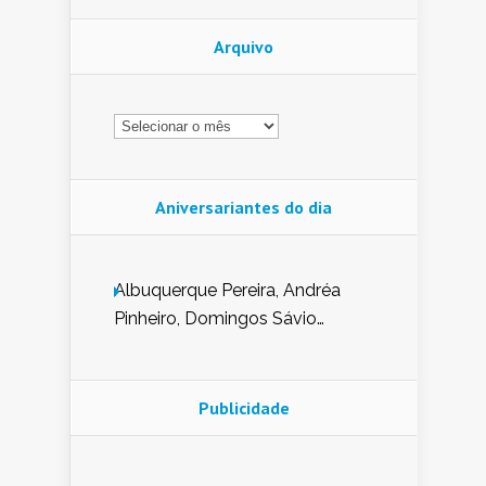
Arquivo
Arquivo
Aniversariantes do dia
Albuquerque Pereira, Andréa
Pinheiro, Domingos Sávio
Mendes, Eduardo Pessoa de
Carvalho, Erika Guerra, Evaldo
Nunes de Sena, Fátima Peixoto,
Publicidade
Glória Pereira, Kátia Mesel,
Marcus Prado, Maria Gorete