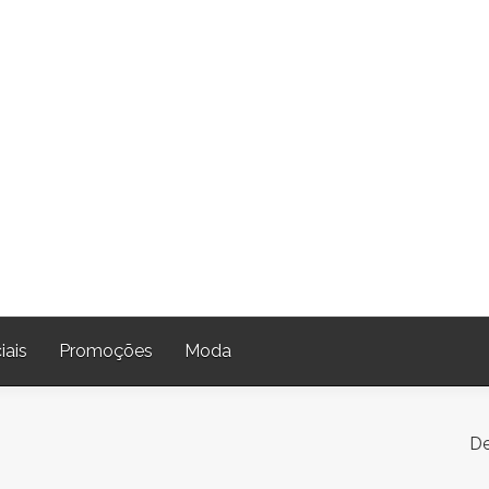
iais
Promoções
Moda
De