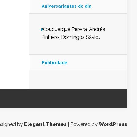
Aniversariantes do dia
Albuquerque Pereira, Andréa
Pinheiro, Domingos Sávio
Mendes, Eduardo Pessoa de
Carvalho, Erika Guerra, Evaldo
Nunes de Sena, Fátima Peixoto,
Publicidade
Glória Pereira, Kátia Mesel,
Marcus Prado, Maria Gorete
Dantas Barreto, Sebastião
Teixeira e Zeca Monteiro.
signed by
Elegant Themes
| Powered by
WordPress