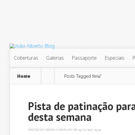
Coberturas
Galerias
Passaporte
Especiais
Home
Posts Tagged
féria"
Pista de patinação par
desta semana
POSTED BY
DIOGO CARVALHO
ON 19/12/2017, 09:30