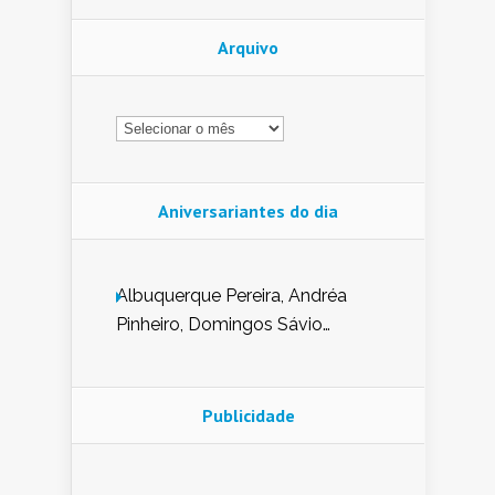
Arquivo
Arquivo
Aniversariantes do dia
Albuquerque Pereira, Andréa
Pinheiro, Domingos Sávio
Mendes, Eduardo Pessoa de
Carvalho, Erika Guerra, Evaldo
Nunes de Sena, Fátima Peixoto,
Publicidade
Glória Pereira, Kátia Mesel,
Marcus Prado, Maria Gorete