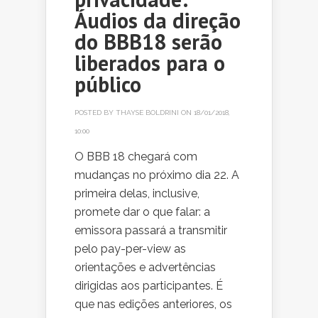
Áudios da direção
do BBB18 serão
liberados para o
público
POSTED BY
THAYSE BOLDRINI
ON 18/01/2018,
10:00
O BBB 18 chegará com
mudanças no próximo dia 22. A
primeira delas, inclusive,
promete dar o que falar: a
emissora passará a transmitir
pelo pay-per-view as
orientações e advertências
dirigidas aos participantes. É
que nas edições anteriores, os