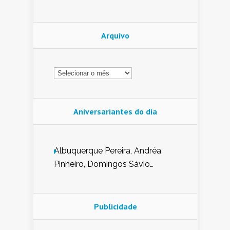
Arquivo
Arquivo
Aniversariantes do dia
Albuquerque Pereira, Andréa
Pinheiro, Domingos Sávio
Mendes, Eduardo Pessoa de
Carvalho, Erika Guerra, Evaldo
Nunes de Sena, Fátima Peixoto,
Publicidade
Glória Pereira, Kátia Mesel,