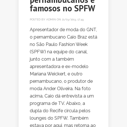
famosos no SPFW
POSTED BY
ADMIN
ON 21/03/2013, 17:49
Apresentador de moda do GNT,
o pernambucano Caio Braz está
no São Paulo Fashion Week
(SPFW) na equipe do canal,
junto com a também
apresentadora e ex-modelo
Mariana Weickert, e outro
pernambucano, o produtor de
moda Ander Oliveira. Na foto
acima, Caio dá entrevista a um
programa de TV. Abaixo, a
dupla do Recife circula pelos
lounges do SPFW. Também
estava por aqui, mas retorna ao