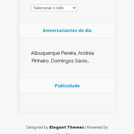
Arquivo
Aniversariantes do dia
Albuquerque Pereira, Andréa
Pinheiro, Domingos Sávio
Mendes, Eduardo Pessoa de
Carvalho, Erika Guerra, Evaldo
Nunes de Sena, Fátima Peixoto,
Publicidade
Glória Pereira, Kátia Mesel,
Marcus Prado, Maria Gorete
Dantas Barreto, Sebastião
Teixeira e Zeca Monteiro.
Designed by
Elegant Themes
| Powered by