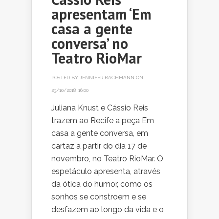
apresentam ‘Em
casa a gente
conversa’ no
Teatro RioMar
POSTED BY
JENNIFER BACHMANN
ON
23/10/2018, 16:00
Juliana Knust e Cássio Reis
trazem ao Recife a peça Em
casa a gente conversa, em
cartaz a partir do dia 17 de
novembro, no Teatro RioMar. O
espetáculo apresenta, através
da ótica do humor, como os
sonhos se constroem e se
desfazem ao longo da vida e o