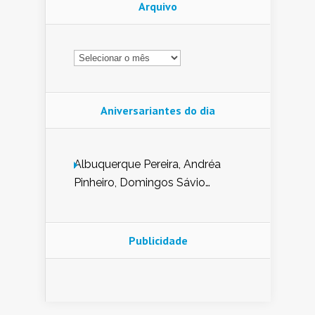
Arquivo
Arquivo
Aniversariantes do dia
Albuquerque Pereira, Andréa
Pinheiro, Domingos Sávio
Mendes, Eduardo Pessoa de
Carvalho, Erika Guerra, Evaldo
Nunes de Sena, Fátima Peixoto,
Publicidade
Glória Pereira, Kátia Mesel,
Marcus Prado, Maria Gorete
Dantas Barreto, Sebastião
Teixeira e Zeca Monteiro.