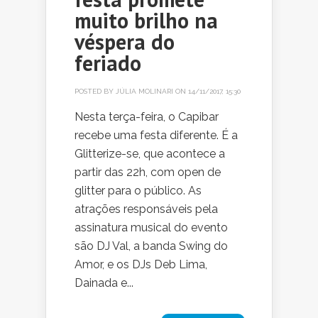
muito brilho na
véspera do
feriado
POSTED BY
JÚLIA MOLINARI
ON 14/11/2017, 15:30
Nesta terça-feira, o Capibar
recebe uma festa diferente. É a
Glitterize-se, que acontece a
partir das 22h, com open de
glitter para o público. As
atrações responsáveis pela
assinatura musical do evento
são DJ Val, a banda Swing do
Amor, e os DJs Deb Lima,
Dainada e...