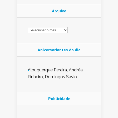
Arquivo
Arquivo
Aniversariantes do dia
Albuquerque Pereira, Andréa
Pinheiro, Domingos Sávio
Mendes, Eduardo Pessoa de
Carvalho, Erika Guerra, Evaldo
Nunes de Sena, Fátima Peixoto,
Publicidade
Glória Pereira, Kátia Mesel,
Marcus Prado, Maria Gorete
Dantas Barreto, Sebastião