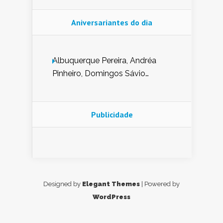
Aniversariantes do dia
Albuquerque Pereira, Andréa
Pinheiro, Domingos Sávio
Mendes, Eduardo Pessoa de
Carvalho, Erika Guerra, Evaldo
Nunes de Sena, Fátima Peixoto,
Publicidade
Glória Pereira, Kátia Mesel,
Marcus Prado, Maria Gorete
Dantas Barreto, Sebastião
Teixeira e Zeca Monteiro.
Designed by
Elegant Themes
| Powered by
WordPress