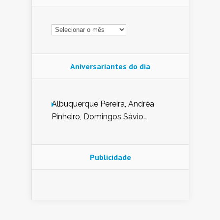
Arquivo
Aniversariantes do dia
Albuquerque Pereira, Andréa
Pinheiro, Domingos Sávio
Mendes, Eduardo Pessoa de
Carvalho, Erika Guerra, Evaldo
Nunes de Sena, Fátima Peixoto,
Publicidade
Glória Pereira, Kátia Mesel,
Marcus Prado, Maria Gorete
Dantas Barreto, Sebastião
Teixeira e Zeca Monteiro.