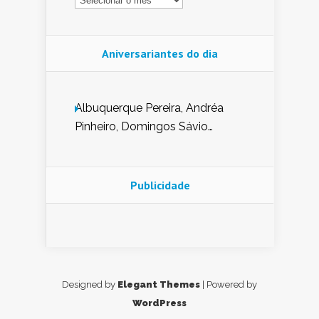
Aniversariantes do dia
Albuquerque Pereira, Andréa
Pinheiro, Domingos Sávio
Mendes, Eduardo Pessoa de
Carvalho, Erika Guerra, Evaldo
Nunes de Sena, Fátima Peixoto,
Publicidade
Glória Pereira, Kátia Mesel,
Marcus Prado, Maria Gorete
Dantas Barreto, Sebastião
Teixeira e Zeca Monteiro.
Designed by
Elegant Themes
| Powered by
WordPress