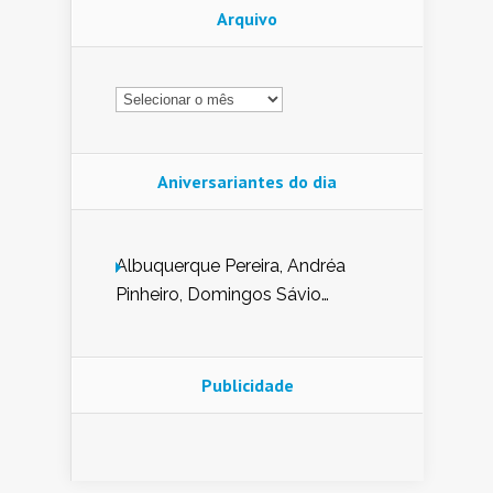
Arquivo
Arquivo
Aniversariantes do dia
Albuquerque Pereira, Andréa
Pinheiro, Domingos Sávio
Mendes, Eduardo Pessoa de
Carvalho, Erika Guerra, Evaldo
Nunes de Sena, Fátima Peixoto,
Publicidade
Glória Pereira, Kátia Mesel,
Marcus Prado, Maria Gorete
Dantas Barreto, Sebastião