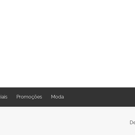
iais
Promoções
Moda
De