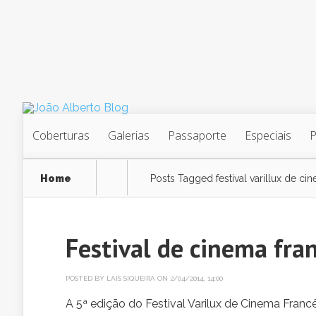
Coberturas
Galerias
Passaporte
Especiais
Home
Posts Tagged
festival varillux de ci
Festival de cinema fra
POSTED BY
LAIS SIQUEIRA
ON 2/04/2014, 14:00
A 5ª edição do Festival Varilux de Cinema Franc