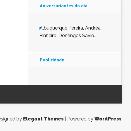
Aniversariantes do dia
Albuquerque Pereira, Andréa
Pinheiro, Domingos Sávio
Mendes, Eduardo Pessoa de
Carvalho, Erika Guerra, Evaldo
Nunes de Sena, Fátima Peixoto,
Publicidade
Glória Pereira, Kátia Mesel,
Marcus Prado, Maria Gorete
Dantas Barreto, Sebastião
Teixeira e Zeca Monteiro.
signed by
Elegant Themes
| Powered by
WordPress