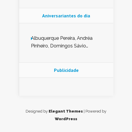
Aniversariantes do dia
Albuquerque Pereira, Andréa
Pinheiro, Domingos Sávio
Mendes, Eduardo Pessoa de
Carvalho, Erika Guerra, Evaldo
Nunes de Sena, Fátima Peixoto,
Publicidade
Glória Pereira, Kátia Mesel,
Marcus Prado, Maria Gorete
Dantas Barreto, Sebastião
Teixeira e Zeca Monteiro.
Designed by
Elegant Themes
| Powered by
WordPress