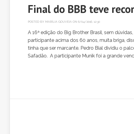
Final do BBB teve reco
POSTED BY
MARÍLIA GOUVEIA
ON 6/04/2016, 12:30
A 16ª edição do Big Brother Brasil, sem dúvidas, 
participante acima dos 60 anos, muita briga, disc
tinha que ser marcante. Pedro Bial dividiu o p
Safadão. A participante Munik foi a grande venc