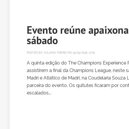
Evento reúne apaixonad
sábado
POSTED BY
JULIANA FREIRE
ON 29/05/2016, 17:00
A quinta edição do The Champions Experience R
assistirem a final da Champions League, neste s
Madri e Atlético de Madri, na Coudelaria Souza 
parceira do evento. Os quitutes ficaram por cont
escalados...