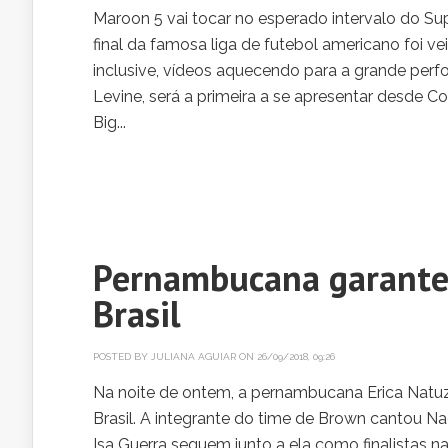
Maroon 5 vai tocar no esperado intervalo do S
final da famosa liga de futebol americano foi ve
inclusive, vídeos aquecendo para a grande perf
Levine, será a primeira a se apresentar desde 
Big...
Pernambucana garante 
Brasil
POSTED BY
JULIANA AGUIAR
ON 26/09/2018, 09:26
Na noite de ontem, a pernambucana Erica Natuz
Brasil. A integrante do time de Brown cantou Na
Isa Guerra seguem junto a ela como finalistas 