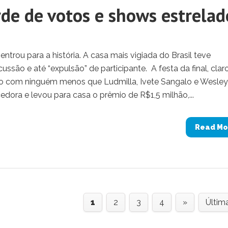
rde de votos e shows estrelad
entrou para a história. A casa mais vigiada do Brasil teve
ussão e até “expulsão” de participante. A festa da final, claro
alco com ninguém menos que Ludmilla, Ivete Sangalo e Wesley
edora e levou para casa o prêmio de R$1,5 milhão,...
Read Mo
1
2
3
4
»
Últim