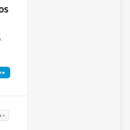
os
,
re
a »