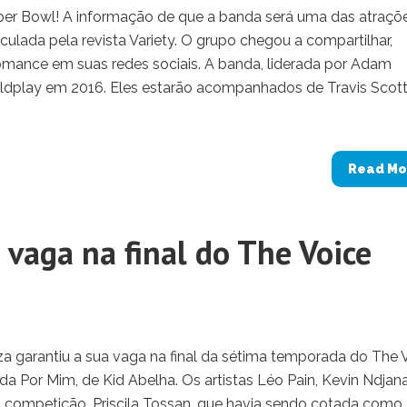
uper Bowl! A informação de que a banda será uma das atraçõ
iculada pela revista Variety. O grupo chegou a compartilhar,
omance em suas redes sociais. A banda, liderada por Adam
Coldplay em 2016. Eles estarão acompanhados de Travis Scott
Read Mo
vaga na final do The Voice
a garantiu a sua vaga na final da sétima temporada do The 
da Por Mim, de Kid Abelha. Os artistas Léo Pain, Kevin Ndjan
na competição. Priscila Tossan, que havia sendo cotada como