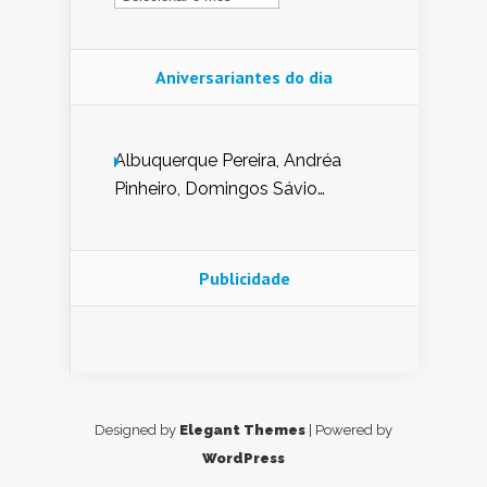
Aniversariantes do dia
Albuquerque Pereira, Andréa
Pinheiro, Domingos Sávio
Mendes, Eduardo Pessoa de
Carvalho, Erika Guerra, Evaldo
Nunes de Sena, Fátima Peixoto,
Publicidade
Glória Pereira, Kátia Mesel,
Marcus Prado, Maria Gorete
Dantas Barreto, Sebastião
Teixeira e Zeca Monteiro.
Designed by
Elegant Themes
| Powered by
WordPress