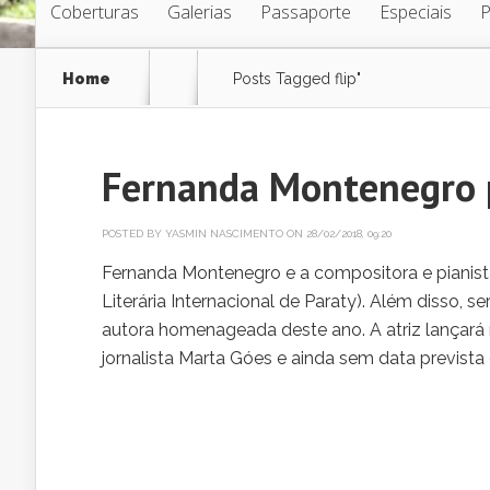
Coberturas
Galerias
Passaporte
Especiais
Home
Posts Tagged
flip"
Fernanda Montenegro pa
POSTED BY
YASMIN NASCIMENTO
ON 28/02/2018, 09:20
Fernanda Montenegro e a compositora e pianista
Literária Internacional de Paraty). Além disso, s
autora homenageada deste ano. A atriz lançará 
jornalista Marta Góes e ainda sem data prevista 