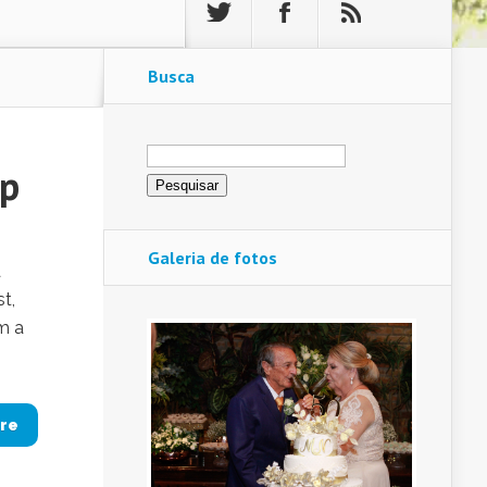
Busca
Pesquisar
por:
ip
Galeria de fotos
a
t,
m a
re