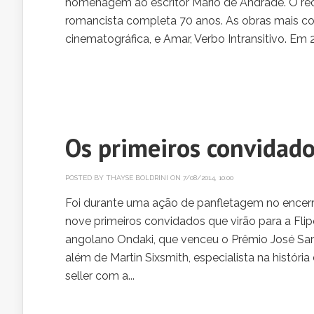
homenagem ao escritor Mário de Andrade. O r
romancista completa 70 anos. As obras mais c
cinematográfica, e Amar, Verbo Intransitivo. Em 
Os primeiros convidado
POSTED BY
THAYSE BOLDRINI
ON 7/08/2014, 10:00
Foi durante uma ação de panfletagem no encer
nove primeiros convidados que virão para a Fli
angolano Ondaki, que venceu o Prêmio José Sar
além de Martin Sixsmith, especialista na histór
seller com a...