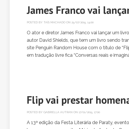
James Franco vai lançar
POSTED BY
TAÍS MACHADO
ON 25/07/2015, 14:00
O ator e diretor James Franco vai lançar um livr
autor David Shields, que tem um livro sendo tr
site Penguin Random House com o título de “Fli
em tradução livre fica “Conversas reais e imagin
Flip vai prestar home
POSTED BY
GABRIELLA AUTRAN
ON 17/01/2015, 17:00
A 13ª edição da Festa Literária de Paraty, event