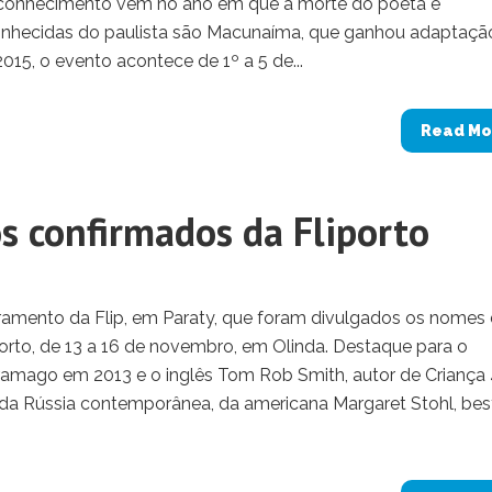
econhecimento vem no ano em que a morte do poeta e
onhecidas do paulista são Macunaíma, que ganhou adaptaçã
2015, o evento acontece de 1º a 5 de...
Read Mo
s confirmados da Fliporto
ramento da Flip, em Paraty, que foram divulgados os nomes
porto, de 13 a 16 de novembro, em Olinda. Destaque para o
amago em 2013 e o inglês Tom Rob Smith, autor de Criança 
ia da Rússia contemporânea, da americana Margaret Stohl, bes