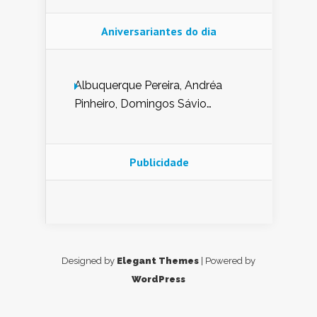
Aniversariantes do dia
Albuquerque Pereira, Andréa
Pinheiro, Domingos Sávio
Mendes, Eduardo Pessoa de
Carvalho, Erika Guerra, Evaldo
Nunes de Sena, Fátima Peixoto,
Publicidade
Glória Pereira, Kátia Mesel,
Marcus Prado, Maria Gorete
Dantas Barreto, Sebastião
Teixeira e Zeca Monteiro.
Designed by
Elegant Themes
| Powered by
WordPress