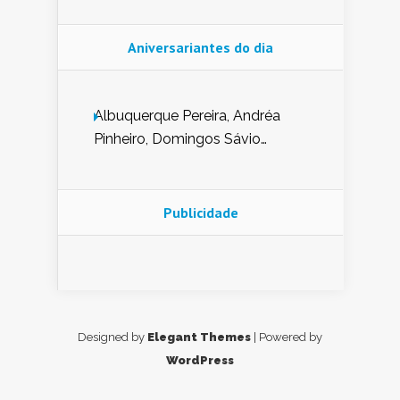
Aniversariantes do dia
Albuquerque Pereira, Andréa
Pinheiro, Domingos Sávio
Mendes, Eduardo Pessoa de
Carvalho, Erika Guerra, Evaldo
Nunes de Sena, Fátima Peixoto,
Publicidade
Glória Pereira, Kátia Mesel,
Marcus Prado, Maria Gorete
Dantas Barreto, Sebastião
Teixeira e Zeca Monteiro.
Designed by
Elegant Themes
| Powered by
WordPress