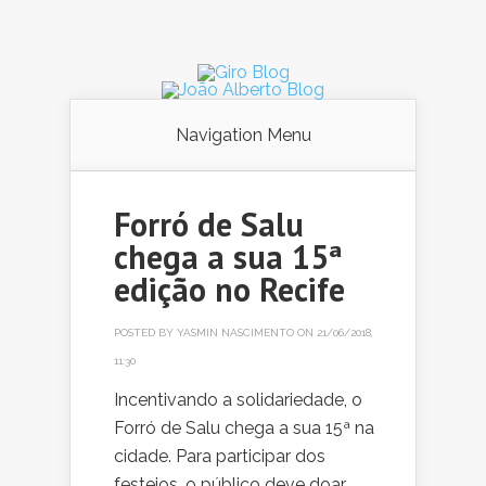
Navigation Menu
Forró de Salu
chega a sua 15ª
edição no Recife
POSTED BY
YASMIN NASCIMENTO
ON 21/06/2018,
11:30
Incentivando a solidariedade, o
Forró de Salu chega a sua 15ª na
cidade. Para participar dos
festejos, o público deve doar