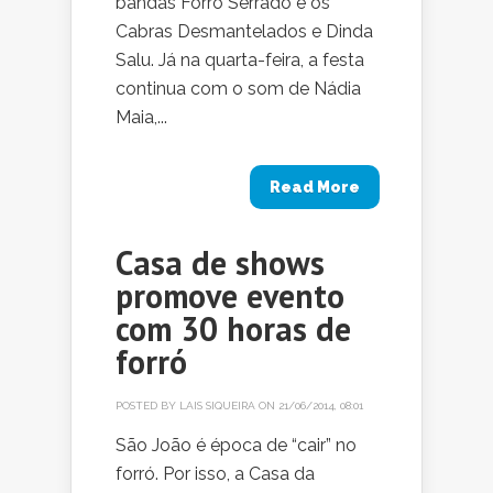
bandas Forró Serrado e os
Cabras Desmantelados e Dinda
Salu. Já na quarta-feira, a festa
continua com o som de Nádia
Maia,...
Read More
Casa de shows
promove evento
com 30 horas de
forró
POSTED BY
LAIS SIQUEIRA
ON 21/06/2014, 08:01
São João é época de “cair” no
forró. Por isso, a Casa da