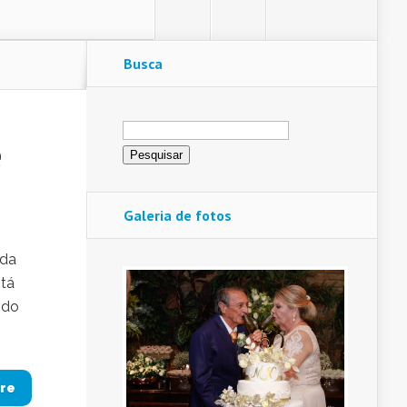
Busca
Pesquisar
por:
é
Galeria de fotos
 da
stá
ido
re