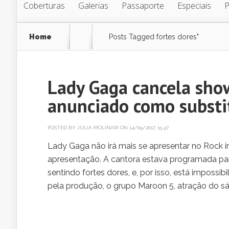
Coberturas
Galerias
Passaporte
Especiais
Home
Posts Tagged
fortes dores"
Lady Gaga cancela show
anunciado como substi
POSTED BY
JÚLIA MOLINARI
ON 14/09/2017, 15:47
Lady Gaga não irá mais se apresentar no Rock in
apresentação. A cantora estava programada para 
sentindo fortes dores, e, por isso, está imposs
pela produção, o grupo Maroon 5, atração do sáb