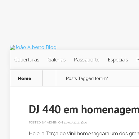
Coberturas
Galerias
Passaporte
Especiais
Home
Posts Tagged
fortim"
DJ 440 em homenagem 
POSTED BY
ADMIN
ON 11/09/2012, 16:10
Hoje, a Terça do Vinil homenageará um dos gra