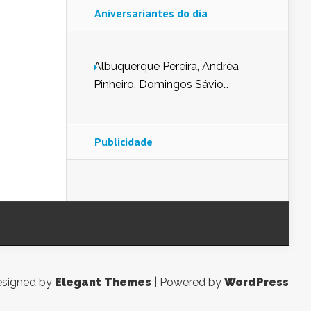
Aniversariantes do dia
Albuquerque Pereira, Andréa
Pinheiro, Domingos Sávio
Mendes, Eduardo Pessoa de
Carvalho, Erika Guerra, Evaldo
Nunes de Sena, Fátima Peixoto,
Publicidade
Glória Pereira, Kátia Mesel,
Marcus Prado, Maria Gorete
Dantas Barreto, Sebastião
Teixeira e Zeca Monteiro.
signed by
Elegant Themes
| Powered by
WordPress