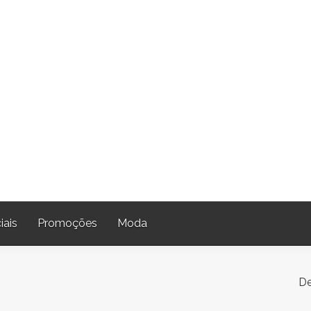
iais
Promoções
Moda
De