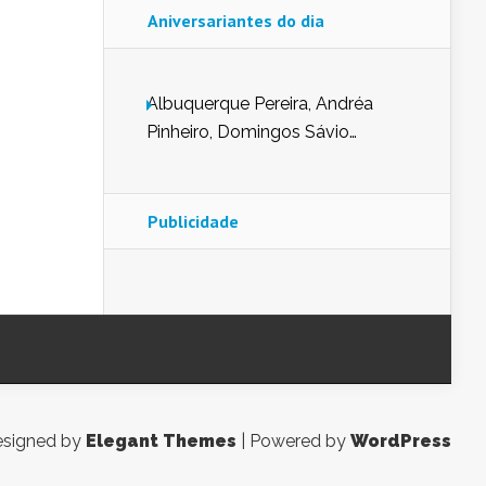
Aniversariantes do dia
Albuquerque Pereira, Andréa
Pinheiro, Domingos Sávio
Mendes, Eduardo Pessoa de
Carvalho, Erika Guerra, Evaldo
Nunes de Sena, Fátima Peixoto,
Publicidade
Glória Pereira, Kátia Mesel,
Marcus Prado, Maria Gorete
Dantas Barreto, Sebastião
Teixeira e Zeca Monteiro.
signed by
Elegant Themes
| Powered by
WordPress