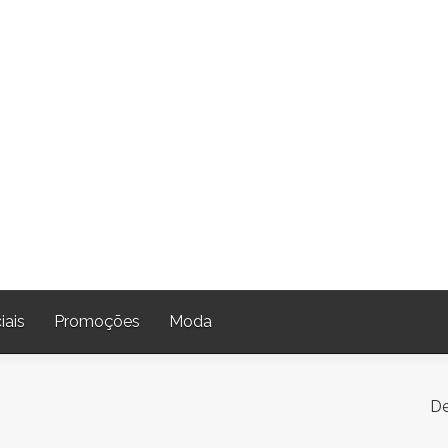
iais
Promoções
Moda
De