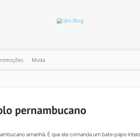
Promoções
Moda
solo pernambucano
ernambucano amanhã. É que ele comanda um bate-papo intera