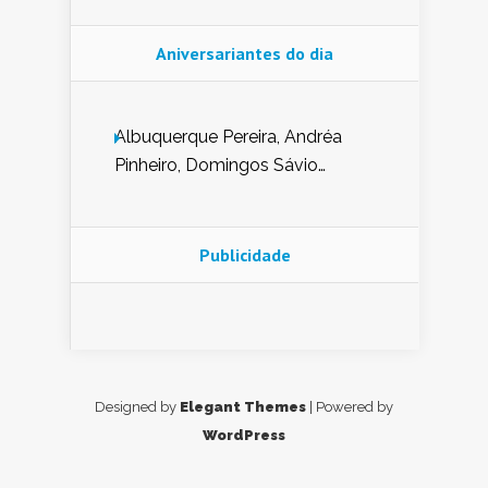
Aniversariantes do dia
Albuquerque Pereira, Andréa
Pinheiro, Domingos Sávio
Mendes, Eduardo Pessoa de
Carvalho, Erika Guerra, Evaldo
Nunes de Sena, Fátima Peixoto,
Publicidade
Glória Pereira, Kátia Mesel,
Marcus Prado, Maria Gorete
Dantas Barreto, Sebastião
Teixeira e Zeca Monteiro.
Designed by
Elegant Themes
| Powered by
WordPress