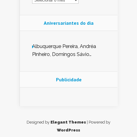
Aniversariantes do dia
Albuquerque Pereira, Andréa
Pinheiro, Domingos Sávio
Mendes, Eduardo Pessoa de
Carvalho, Erika Guerra, Evaldo
Nunes de Sena, Fátima Peixoto,
Publicidade
Glória Pereira, Kátia Mesel,
Marcus Prado, Maria Gorete
Dantas Barreto, Sebastião
Teixeira e Zeca Monteiro.
Designed by
Elegant Themes
| Powered by
WordPress