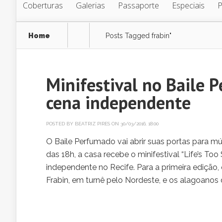
Coberturas
Galerias
Passaporte
Especiais
Home
Posts Tagged
frabin"
Minifestival no Baile 
cena independente
POSTED BY
BEATRIZ PIRES
ON 30/03/2016, 18:00
O Baile Perfumado vai abrir suas portas para mús
das 18h, a casa recebe o minifestival “Life’s Too
independente no Recife. Para a primeira edição,
Frabin, em turnê pelo Nordeste, e os alagoanos 