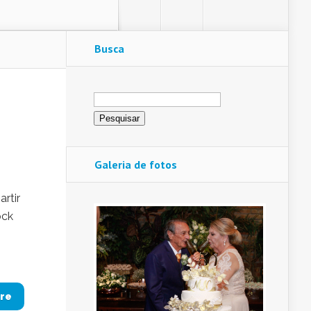
Busca
Pesquisar
por:
Galeria de fotos
rtir
ock
re