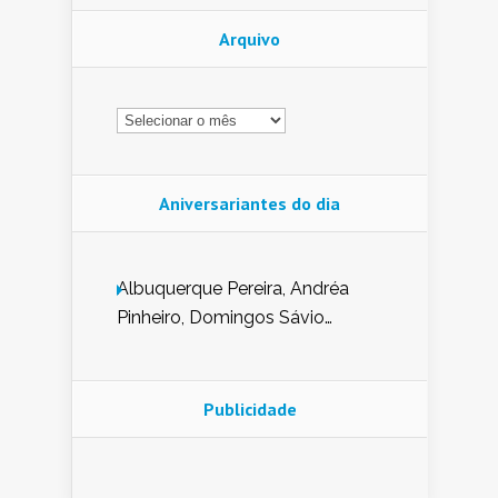
Arquivo
Arquivo
Aniversariantes do dia
Albuquerque Pereira, Andréa
Pinheiro, Domingos Sávio
Mendes, Eduardo Pessoa de
Carvalho, Erika Guerra, Evaldo
Nunes de Sena, Fátima Peixoto,
Publicidade
Glória Pereira, Kátia Mesel,
Marcus Prado, Maria Gorete
Dantas Barreto, Sebastião