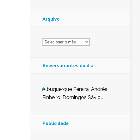
Arquivo
Arquivo
Aniversariantes do dia
Albuquerque Pereira, Andréa
Pinheiro, Domingos Sávio
Mendes, Eduardo Pessoa de
Carvalho, Erika Guerra, Evaldo
Nunes de Sena, Fátima Peixoto,
Publicidade
Glória Pereira, Kátia Mesel,
Marcus Prado, Maria Gorete