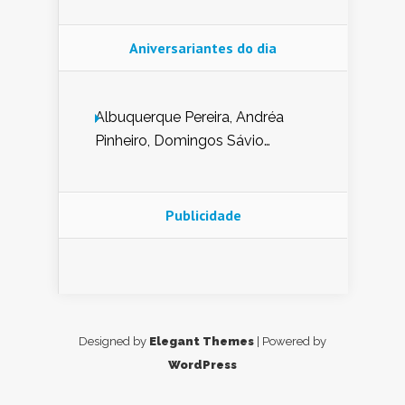
Aniversariantes do dia
Albuquerque Pereira, Andréa
Pinheiro, Domingos Sávio
Mendes, Eduardo Pessoa de
Carvalho, Erika Guerra, Evaldo
Nunes de Sena, Fátima Peixoto,
Publicidade
Glória Pereira, Kátia Mesel,
Marcus Prado, Maria Gorete
Dantas Barreto, Sebastião
Teixeira e Zeca Monteiro.
Designed by
Elegant Themes
| Powered by
WordPress