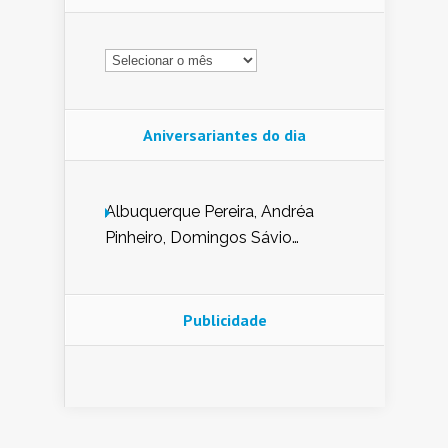
Arquivo
Aniversariantes do dia
Albuquerque Pereira, Andréa
Pinheiro, Domingos Sávio
Mendes, Eduardo Pessoa de
Carvalho, Erika Guerra, Evaldo
Nunes de Sena, Fátima Peixoto,
Publicidade
Glória Pereira, Kátia Mesel,
Marcus Prado, Maria Gorete
Dantas Barreto, Sebastião
Teixeira e Zeca Monteiro.