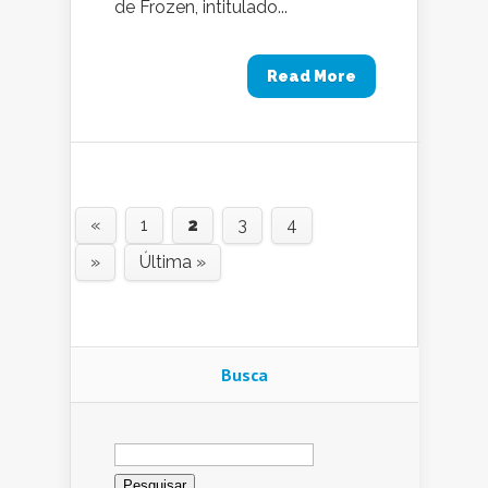
de Frozen, intitulado...
Read More
«
1
2
3
4
»
Última »
Busca
Pesquisar
por: