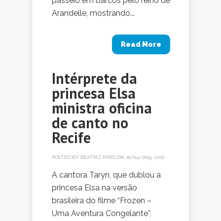
passeio em barcos pelo reino de
Arandelle, mostrando...
Read More
Intérprete da
princesa Elsa
ministra oficina
de canto no
Recife
POSTED BY
BEATRIZ PIRES
ON 20/04/2015, 12:02
A cantora Taryn, que dublou a
princesa Elsa na versão
brasileira do filme “Frozen –
Uma Aventura Congelante”,