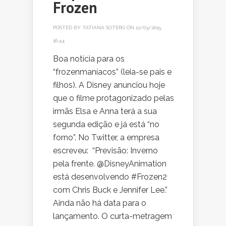
Frozen
POSTED BY
TATIANA SOTERO
ON 12/03/2015,
16:44
Boa notícia para os
“frozenmaníacos” (leia-se pais e
filhos). A Disney anunciou hoje
que o filme protagonizado pelas
irmãs Elsa e Anna terá a sua
segunda edição e já está “no
forno”. No Twitter, a empresa
escreveu: “Previsão: Inverno
pela frente. @DisneyAnimation
está desenvolvendo #Frozen2
com Chris Buck e Jennifer Lee.”
Ainda não há data para o
lançamento. O curta-metragem