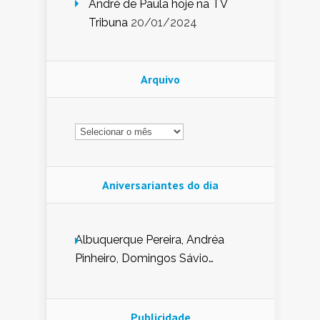
André de Paula hoje na TV
Tribuna
20/01/2024
Arquivo
Arquivo
Aniversariantes do dia
Albuquerque Pereira, Andréa
Pinheiro, Domingos Sávio
Mendes, Eduardo Pessoa de
Carvalho, Erika Guerra, Evaldo
Nunes de Sena, Fátima Peixoto,
Publicidade