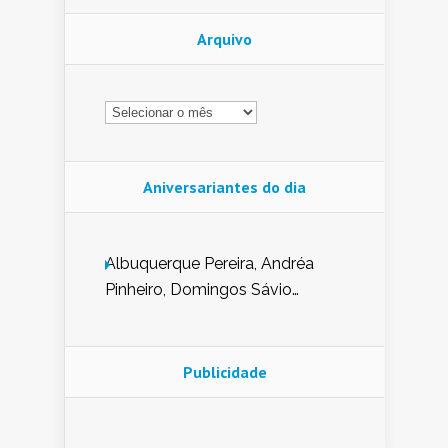
Arquivo
Arquivo
Aniversariantes do dia
Albuquerque Pereira, Andréa
Pinheiro, Domingos Sávio
Mendes, Eduardo Pessoa de
Carvalho, Erika Guerra, Evaldo
Nunes de Sena, Fátima Peixoto,
Publicidade
Glória Pereira, Kátia Mesel,
Marcus Prado, Maria Gorete
Dantas Barreto, Sebastião