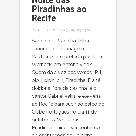
Piradinhas ao
Recife
POSTED BY
ADMIN
ON 30/09/2013, 15:00
Sabe o hit Piradinha, trilha
sonora da personagem
Valdirene, interpretada por Tatá
Werneck, em Amor à vida?
Quem dá a voz aos versos “Piri,
pipiri, pipiri, piri, Piradinha. Ela tá
doidona, fora da casinha” é o
cantor Gabriel Valim e ele vem
ao Recife para subir ao palco do
Clube Português no dia 11 de
outubro. A “Noite das
Piradinhas” ainda vai contar com
apresentações de Calcinha