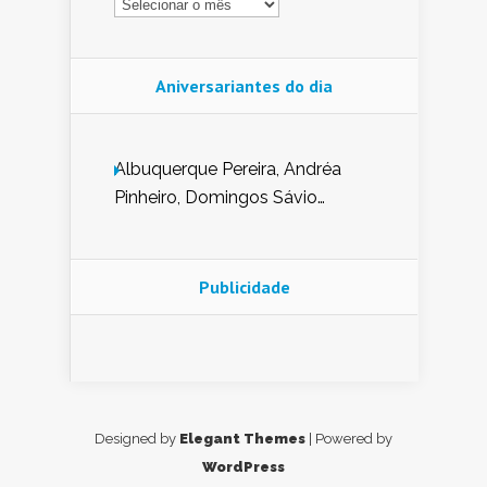
Aniversariantes do dia
Albuquerque Pereira, Andréa
Pinheiro, Domingos Sávio
Mendes, Eduardo Pessoa de
Carvalho, Erika Guerra, Evaldo
Nunes de Sena, Fátima Peixoto,
Publicidade
Glória Pereira, Kátia Mesel,
Marcus Prado, Maria Gorete
Dantas Barreto, Sebastião
Teixeira e Zeca Monteiro.
Designed by
Elegant Themes
| Powered by
WordPress