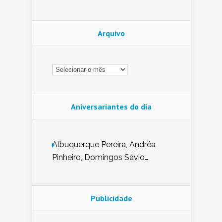
Arquivo
Arquivo
Aniversariantes do dia
Albuquerque Pereira, Andréa
Pinheiro, Domingos Sávio
Mendes, Eduardo Pessoa de
Carvalho, Erika Guerra, Evaldo
Nunes de Sena, Fátima Peixoto,
Publicidade
Glória Pereira, Kátia Mesel,
Marcus Prado, Maria Gorete